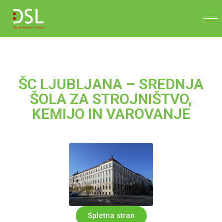
ŠC LJUBLJANA – SREDNJA
ŠOLA ZA STROJNIŠTVO,
KEMIJO IN VAROVANJE
Spletna stran