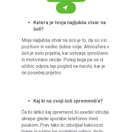
Katera je tvoja najljubša stvar na
šoli?
Moja najljubša stvar na šoli je to, da so vsi
pozitivni in vedno dobre volje. Atmosfera v
šoli je zelo prijetna, kar ustvarja sproščeno
in motivirano okolje. Poleg tega pa se iz
učilnic odpira lep pogled na mesto, kar je
še posebej prijetno.
Kaj bi na svoji šoli spremenil/a?
Če bi lahko kaj spremenil, bi uvedel strožje
ukrepe glede uporabe telefonov med
poukom. Prav tako bi izboljšal kakovost
hrane in pijače ter podaljšal odmor, da bi