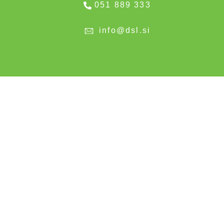
051 889 333
info@dsl.si