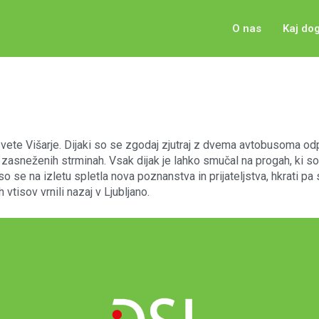
O nas
Kaj do
vete Višarje. Dijaki so se zgodaj zjutraj z dvema avtobusoma odprav
a zasneženih strminah. Vsak dijak je lahko smučal na progah, ki so
o se na izletu spletla nova poznanstva in prijateljstva, hkrati pa
vtisov vrnili nazaj v Ljubljano.