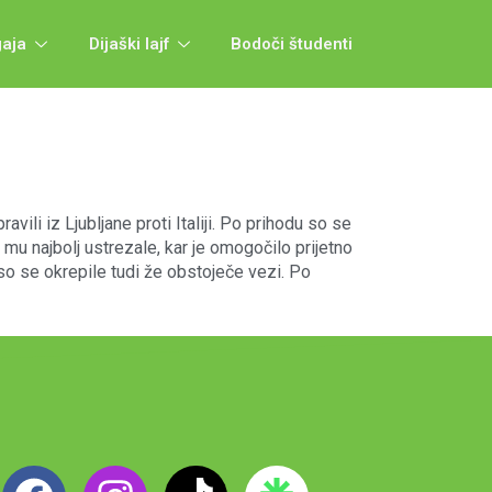
gaja
Dijaški lajf
Bodoči študenti
ili iz Ljubljane proti Italiji. Po prihodu so se
 mu najbolj ustrezale, kar je omogočilo prijetno
 so se okrepile tudi že obstoječe vezi. Po